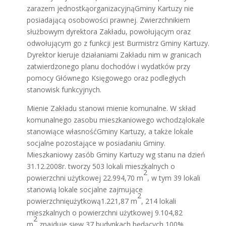
zarazem jednostkąorganizacyjnąGminy Kartuzy nie
posiadającą osobowości prawnej. Zwierzchnikiem
służbowym dyrektora Zakładu, powołującym oraz
odwołującym go z funkcji jest Burmistrz Gminy Kartuzy.
Dyrektor kieruje działaniami Zakładu nim w granicach
zatwierdzonego planu dochodów i wydatków przy
pomocy Głównego Księgowego oraz podległych
stanowisk funkcyjnych.
Mienie Zakładu stanowi mienie komunalne. W skład
komunalnego zasobu mieszkaniowego wchodząlokale
stanowiące własnośćGminy Kartuzy, a także lokale
socjalne pozostające w posiadaniu Gminy.
Mieszkaniowy zasób Gminy Kartuzy wg stanu na dzień
31.12.2008r. tworzy 503 lokali mieszkalnych o
2
powierzchni użytkowej 22.994,70 m
, w tym 39 lokali
stanowią lokale socjalne zajmujące
2
powierzchnięużytkową1.221,87 m
, 214 lokali
mieszkalnych o powierzchni użytkowej 9.104,82
2
m
znajduje sięw 37 budynkach będących 100%