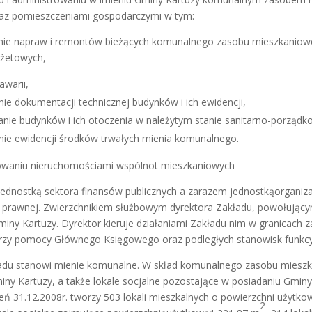
az pomieszczeniami gospodarczymi w tym:
ie napraw i remontów bieżących komunalnego zasobu mieszkanioweg
żetowych,
awarii,
ie dokumentacji technicznej budynków i ich ewidencji,
nie budynków i ich otoczenia w należytym stanie sanitarno-porząd
ie ewidencji środków trwałych mienia komunalnego.
owaniu nieruchomościami wspólnot mieszkaniowych
 jednostką sektora finansów publicznych a zarazem jednostkąorganiz
prawnej. Zwierzchnikiem służbowym dyrektora Zakładu, powołującym
miny Kartuzy. Dyrektor kieruje działaniami Zakładu nim w granicach
zy pomocy Głównego Księgowego oraz podległych stanowisk funkcy
adu stanowi mienie komunalne. W skład komunalnego zasobu miesz
ny Kartuzy, a także lokale socjalne pozostające w posiadaniu Gmin
ień 31.12.2008r. tworzy 503 lokali mieszkalnych o powierzchni użytk
2