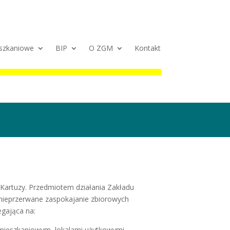
szkaniowe
BIP
O ZGM
Kontakt
Kartuzy. Przedmiotem działania Zakładu
 i nieprzerwane zaspokajanie zbiorowych
egająca na:
 mieszkaniowym, lokalami użytkowymi,