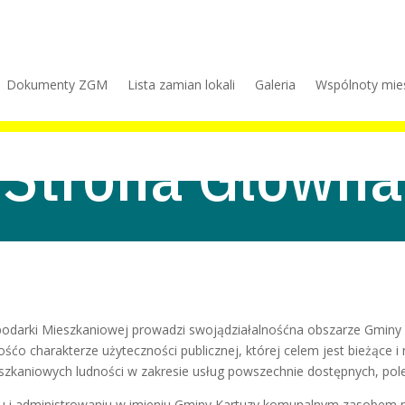
Dokumenty ZGM
Lista zamian lokali
Galeria
Wspólnoty mie
Strona Główna
odarki Mieszkaniowej prowadzi swojądziałalnośćna obszarze Gminy 
nośćo charakterze użyteczności publicznej, której celem jest bieżące
szkaniowych ludności w zakresie usług powszechnie dostępnych, pol
iu i administrowaniu w imieniu Gminy Kartuzy komunalnym zasobem