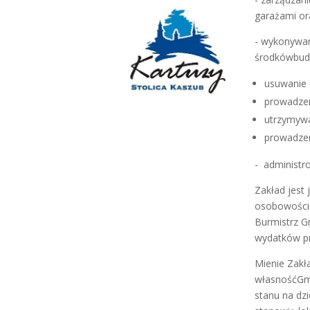
garażami or
- wykonywan
środkówbud
usuwanie 
prowadzen
utrzymywa
prowadzen
- administr
Zakład jest
osobowości 
Burmistrz G
wydatków pr
Mienie Zakł
własnośćGmi
stanu na dz