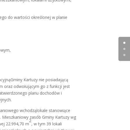
o do wartości określonej w planie
kowym,
acyjnąGminy Kartuzy nie posiadającą
 oraz odwołującym go z funkcji jest
 zatwierdzonego planu dochodów i
jnych.
kaniowego wchodząlokale stanowiące
y. Mieszkaniowy zasób Gminy Kartuzy wg
2
owej 22.994,70 m
, w tym 39 lokali